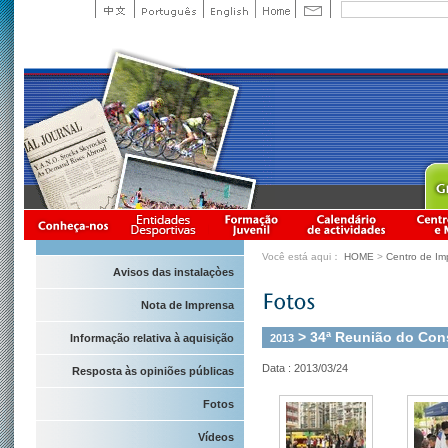
Você está aqui：
HOME
>
Centro de Im
Avisos das instalaçòes
Nota de Imprensa
> 34ª Reunião do Con
2013
Informação relativa à aquisição
Data : 2013/03/24
Resposta às opiniões públicas
Fotos
Vídeos