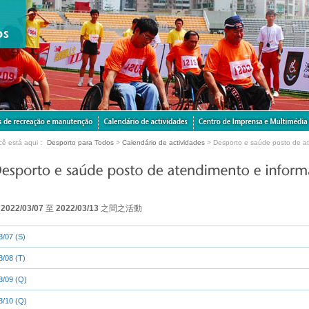
cê está aqui：
Desporto para Todos
>
Calendário de actividades
> Desporto e saúde posto de a
由
2022/03/07
至
2022/03/13
之間之活動
3/07 (S)
3/08 (T)
3/09 (Q)
3/10 (Q)