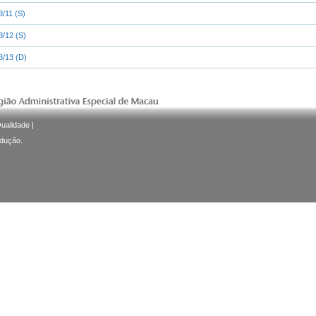
3/11 (S)
3/12 (S)
3/13 (D)
Qualidade
|
odução.