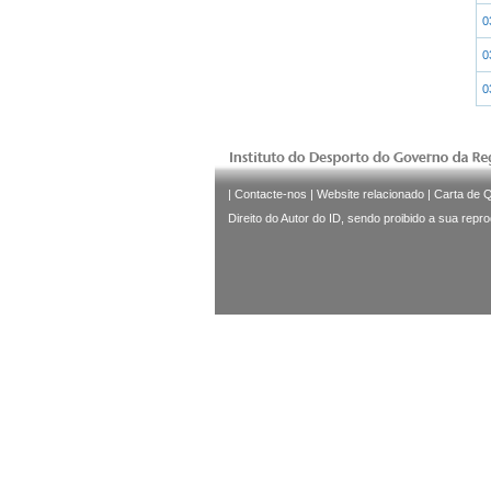
0
0
0
|
Contacte-nos
|
Website relacionado
|
Carta de 
Direito do Autor do ID, sendo proibido a sua repr