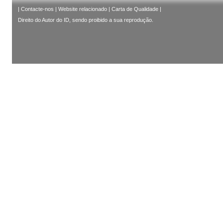
|
Contacte-nos
|
Website relacionado
|
Carta de Qualidade
|
Direito do Autor do ID, sendo proibido a sua reprodução.