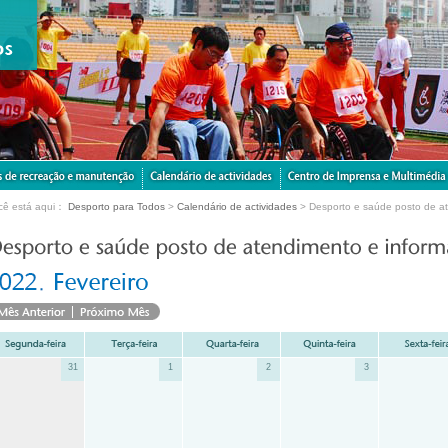
cê está aqui：
Desporto para Todos
>
Calendário de actividades
> Desporto e saúde posto de a
31
1
2
3