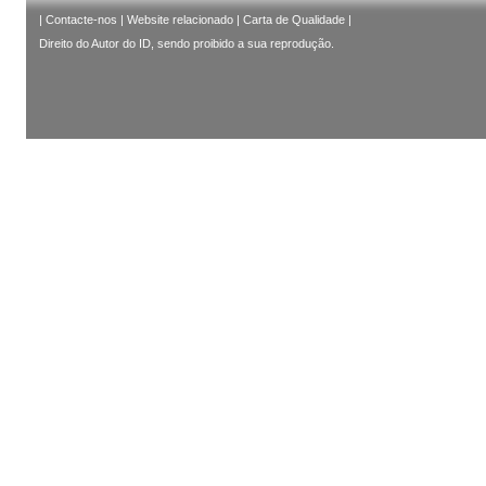
|
Contacte-nos
|
Website relacionado
|
Carta de Qualidade
|
Direito do Autor do ID, sendo proibido a sua reprodução.