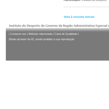
Volta à consulta mensal
|
Contacte-nos
|
Website relacionado
|
Carta de Qualidade
|
Direito do Autor do ID, sendo proibido a sua reprodução.