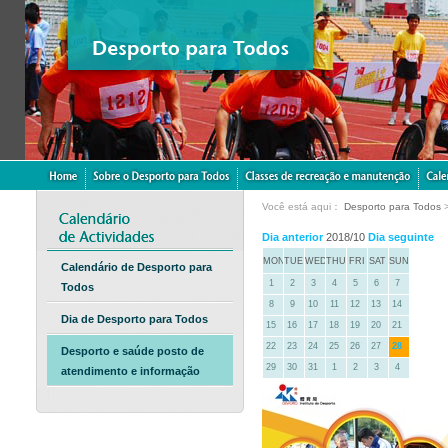
Você está aqui：
Desporto para Todos
Dia anterior
2018/10
Dia seguinte
MON
TUE
WED
THU
FRI
SAT
SUN
Calendário de Desporto para
1
2
3
4
5
6
7
Todos
8
9
10
11
12
13
14
Dia de Desporto para Todos
15
16
17
18
19
20
21
22
23
24
25
26
27
28
Desporto e saúde posto de
29
30
31
1
2
3
4
atendimento e informação