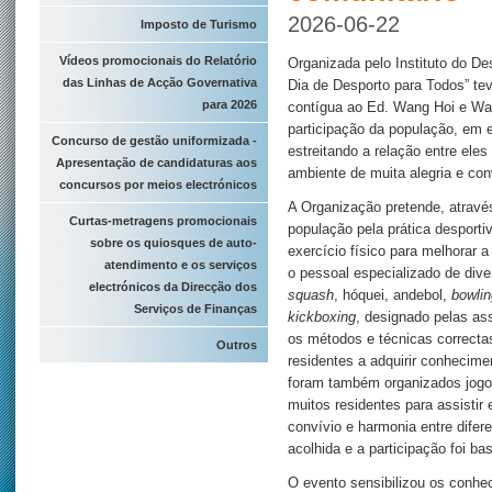
2026-06-22
Imposto de Turismo
Vídeos promocionais do Relatório
Organizada pelo Instituto do De
das Linhas de Acção Governativa
Dia de Desporto para Todos” te
para 2026
contígua ao Ed. Wang Hoi e Wa
participação da população, em e
Concurso de gestão uniformizada -
estreitando a relação entre eles
Apresentação de candidaturas aos
ambiente de muita alegria e con
concursos por meios electrónicos
A Organização pretende, através
Curtas-metragens promocionais
população pela prática desportiv
sobre os quiosques de auto-
exercício físico para melhorar 
atendimento e os serviços
o pessoal especializado de di
electrónicos da Direcção dos
squash
, hóquei, andebol,
bowlin
Serviços de Finanças
kickboxing
, designado pelas as
os métodos e técnicas correctas
Outros
residentes a adquirir conhecime
foram também organizados jogos
muitos residentes para assistir e
convívio e harmonia entre difer
acolhida e a participação foi ba
O evento sensibilizou os conhe