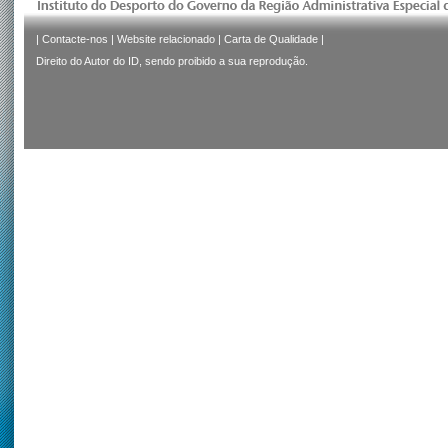
|
Contacte-nos
|
Website relacionado
|
Carta de Qualidade
|
Direito do Autor do ID, sendo proibido a sua reprodução.