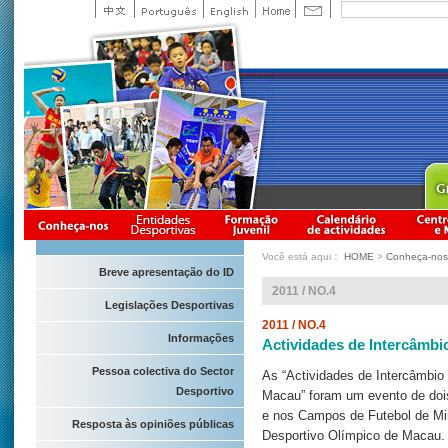
Você está aqui：
HOME
>
Conheça-nos
Breve apresentação do ID
2011 / NO.4
Legislações Desportivas
2011 / NO.4
Informações
Actividades de Intercâmb
Pessoa colectiva do Sector
As “Actividades de Intercâmbio
Desportivo
Macau” foram um evento de dois
e nos Campos de Futebol de Min
Resposta às opiniões públicas
Desportivo Olímpico de Macau. 