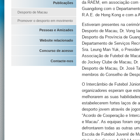
da RAEM, em associação com o 
Publicações
Guangdong com o Departamento 
Desporto de Macau
R.A.E. de Hong Kong e com a A
Promover o desporto em movimento
Estiveram presentes na cerimóni
Pessoas e Amizades
Desporto de Macau, Dr. Vong Iao
Desporto da Província de Guan
Website relacionado
Departamento de Serviços Recre
Sra. Leung Man Yuk, o Preside
Concurso de acesso
Associação de Futebol de Macau
Contacte-nos
do Jockey Clube de Macau, Dr. 
Desporto de Macau, Dr. José T
membros do Conselho de Despo
O Intercâmbio de Futebol Júnio
organizadores esperam que este
melhorarem as suas habilidades
estabelecerem fortes laços de
desporto jovem através de jogo
“Acordo de Cooperação e Inter
e Macau”. As equipas foram or
defrontarem todas as outras u
Escola de Futebol Juvenil de M