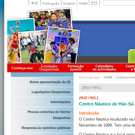
Você está aqui：
HOME
>
Conheça-nos
Breve apresentação do ID
2010 / NO.1
Legislações Desportivas
2010 / NO.1
Informações
Centro Náutico de Hác-Sá
Pessoa colectiva do Sector
Introdução
Desportivo
O Centro Náutico localizado na
Novembro de 1999. Tem uma áre
Resposta às opiniões públicas
O Centro Náutico é o local prin