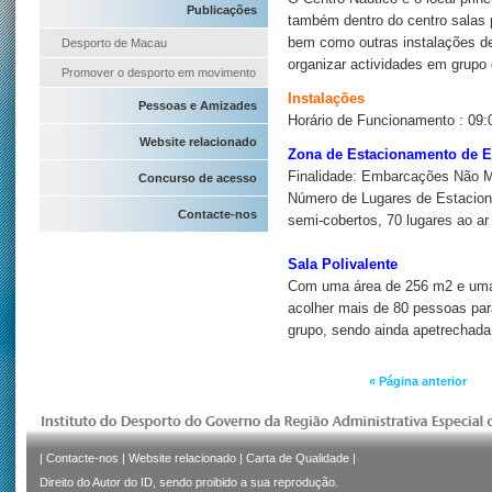
Publicações
também dentro do centro salas p
bem como outras instalações de 
Desporto de Macau
organizar actividades em grupo 
Promover o desporto em movimento
Instalações
Pessoas e Amizades
Horário de Funcionamento : 09:
Website relacionado
Zona de Estacionamento de 
Finalidade: Embarcações Não M
Concurso de acesso
Número de Lugares de Estaciona
Contacte-nos
semi-cobertos, 70 lugares ao ar l
Sala Polivalente
Com uma área de 256 m2 e uma 
acolher mais de 80 pessoas par
grupo, sendo ainda apetrechada
« Página anterior
|
Contacte-nos
|
Website relacionado
|
Carta de Qualidade
|
Direito do Autor do ID, sendo proibido a sua reprodução.