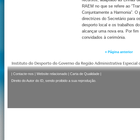
recursos, adaptado às Linhas 
RAEM no que se refere ao “Trans
Conjuntamente a Harmonia”. O p
directrizes do Secretário para 
desporto local e os trabalhos d
alcançar uma nova era. Por fi
convidados à cerimónia.
« Página anterior
|
Contacte-nos
|
Website relacionado
|
Carta de Qualidade
|
Direito do Autor do ID, sendo proibido a sua reprodução.