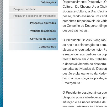
Desenvolvimento Desportivo. O 
Publicações
Cultura, Dr. Cheong U e a Chef
Desporto de Macau
Sociais e Cultura, a Dra. Cecí
Promover o desporto em movimento
posse, tendo assinado um certi
presentes responsáveis de vár
Pessoas e Amizades
do Conselho do Desporto, dirig
desportivas locais.
Website relacionado
Concurso de acesso
O Presidente Dr. Alex Vong Iao 
ao apoio e colaboração da com
Contacte-nos
alcançar o resultado de hoje. P
e responder aos pedidos da popu
reestruturado em 2006, trabalha
o desenvolvimento do desporto 
variadas actividades de Despor
gestão e planeamento da Rede d
como a organização e prestaçã
Envergadura.
O Presidente desejou ainda que,
Desporto possa obedecer ao prin
situação e as necessidades da 