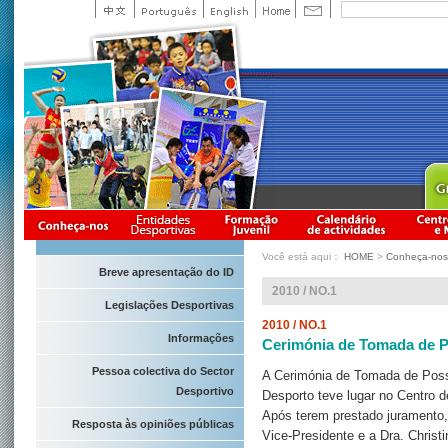
Você está aqui：
HOME
>
Conheça-nos
Breve apresentação do ID
2010 / NO.1
Legislações Desportivas
2010 / NO.1
Informações
Cerimónia de Tomada de Po
Pessoa colectiva do Sector
A Cerimónia de Tomada de Posse
Desportivo
Desporto teve lugar no Centro d
Após terem prestado jurament
Resposta às opiniões públicas
Vice-Presidente e a Dra. Chris