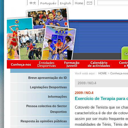
Você está aqui：
HOME
>
Conheça-nos
Breve apresentação do ID
2009 / NO.4
Legislações Desportivas
2009 / NO.4
Informações
Exercício de Terapia para 
Pessoa colectiva do Sector
Cotovelo de Tenista que se cha
Desportivo
característica é de dor de coto
assim por ser muito frequente e
Resposta às opiniões públicas
modalidades de Ténis, Ténis de