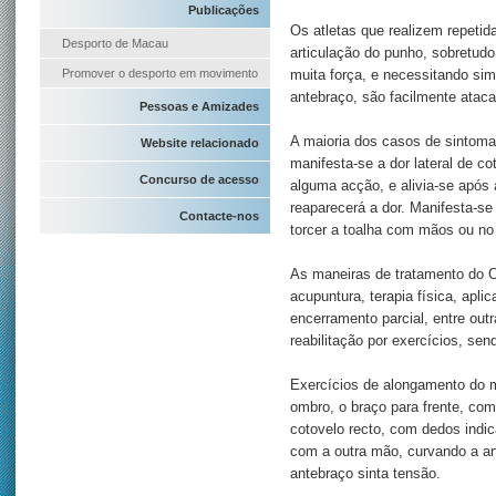
Publicações
Os atletas que realizem repetid
Desporto de Macau
articulação do punho, sobretud
Promover o desporto em movimento
muita força, e necessitando si
antebraço, são facilmente atac
Pessoas e Amizades
A maioria dos casos de sintoma
Website relacionado
manifesta-se a dor lateral de c
Concurso de acesso
alguma acção, e alivia-se após 
reaparecerá a dor. Manifesta-se
Contacte-nos
torcer a toalha com mãos ou no
As maneiras de tratamento do 
acupuntura, terapia física, apl
encerramento parcial, entre outr
reabilitação por exercícios, sen
Exercícios de alongamento do m
ombro, o braço para frente, co
cotovelo recto, com dedos indi
com a outra mão, curvando a art
antebraço sinta tensão.