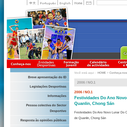
Você está aqui：
HOME
>
Conheça-nos
Breve apresentação do ID
2006 / NO.1
Legislações Desportivas
2006 / NO.1
Informações
Festividades Do Ano Novo 
Quanlin, Chong Sán
Pessoa colectiva do Sector
Desportivo
Festividades Do Ano Novo Lunar Do C
de Quanlin, Chong Sán
Resposta às opiniões públicas