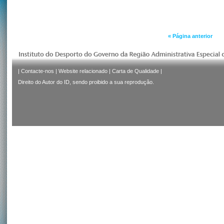
« Página anterior
|
Contacte-nos
|
Website relacionado
|
Carta de Qualidade
|
Direito do Autor do ID, sendo proibido a sua reprodução.