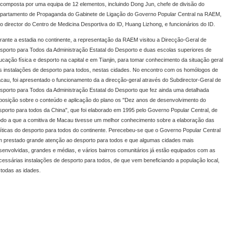
i composta por uma equipa de 12 elementos, incluindo Dong Jun, chefe de divisão do
partamento de Propaganda do Gabinete de Ligação do Governo Popular Central na RAEM,
lo director do Centro de Medicina Desportiva do ID, Huang Lizhong, e funcionários do ID.
rante a estadia no continente, a representação da RAEM visitou a Direcção-Geral de
sporto para Todos da Administração Estatal do Desporto e duas escolas superiores de
ucação física e desporto na capital e em Tianjin, para tomar conhecimento da situação geral
s instalações de desporto para todos, nestas cidades. No encontro com os homólogos de
cau, foi apresentado o funcionamento da a direcção-geral através do Subdirector-Geral de
sporto para Todos da Administração Estatal do Desporto que fez ainda uma detalhada
posição sobre o conteúdo e aplicação do plano os "Dez anos de desenvolvimento do
sporto para todos da China", que foi elaborado em 1995 pelo Governo Popular Central, de
do a que a comitiva de Macau tivesse um melhor conhecimento sobre a elaboração das
líticas do desporto para todos do continente. Perecebeu-se que o Governo Popular Central
m prestado grande atenção ao desporto para todos e que algumas cidades mais
senvolvidas, grandes e médias, e vários bairros comunitários já estão equipados com as
cessárias instalações de desporto para todos, de que vem beneficiando a população local,
 todas as idades.