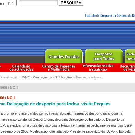
cê está aqui：
HOME
>
Conheça-nos
>
Publicações
> Desporto de Macau
2006 / NO.1
06 / NO.1
ma Delegação de desporto para todos, visita Pequim
ra promover o intercâmbio com o interior do país, na área do desporto para todos, a
ministração Estatal do Desporto convidou uma delegação do Instituto do Desporto da
EM, a efectuar uma visita de cinco dias a Pequim e Tianjin respectivamente nos dias 5 a 9
 Dezembro de 2005. A delegação, chefiada pelo Presidente substituto do ID, Vong Iao Lek,