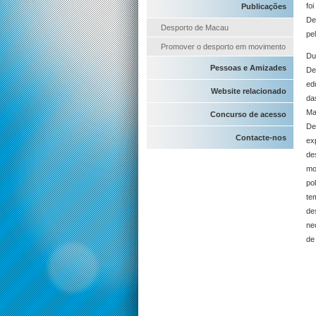
fo
Publicações
De
Desporto de Macau
pe
Promover o desporto em movimento
Du
Pessoas e Amizades
De
ed
Website relacionado
da
Ma
Concurso de acesso
De
Contacte-nos
ex
de
mo
po
te
de
ne
de