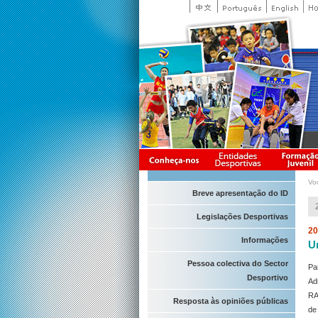
Vo
Breve apresentação do ID
Legislações Desportivas
20
Informações
U
Pessoa colectiva do Sector
Pa
Desportivo
Ad
RA
Resposta às opiniões públicas
de