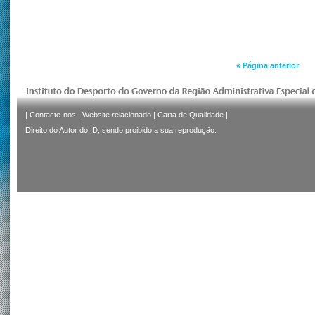
« Página anterior
|
Contacte-nos
|
Website relacionado
|
Carta de Qualidade
|
Direito do Autor do ID, sendo proibido a sua reprodução.