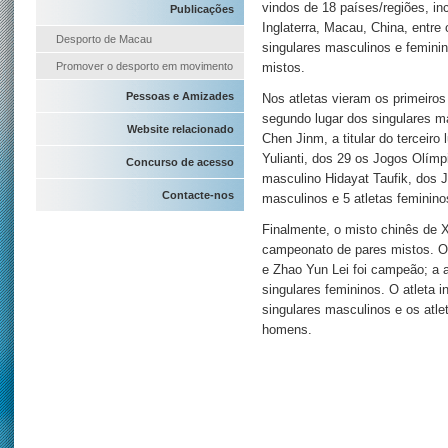
vindos de 18 países/regiões, in
Publicações
Inglaterra, Macau, China, entre
Desporto de Macau
singulares masculinos e femini
Promover o desporto em movimento
mistos.
Pessoas e Amizades
Nos atletas vieram os primeiros
segundo lugar dos singulares ma
Website relacionado
Chen Jinm, a titular do terceiro 
Yulianti, dos 29 os Jogos Olím
Concurso de acesso
masculino Hidayat Taufik, dos 
Contacte-nos
masculinos e 5 atletas feminino
Finalmente, o misto chinês de 
campeonato de pares mistos. O
e Zhao Yun Lei foi campeão; a 
singulares femininos. O atleta 
singulares masculinos e os atl
homens.