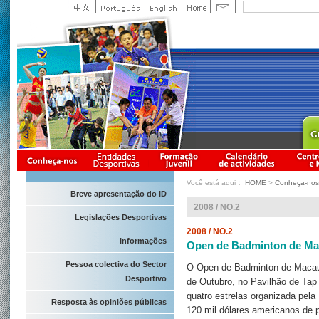
Você está aqui：
HOME
>
Conheça-nos
Breve apresentação do ID
2008 / NO.2
Legislações Desportivas
2008 / NO.2
Informações
Open de Badminton de Ma
Pessoa colectiva do Sector
O Open de Badminton de Macau 
Desportivo
de Outubro, no Pavilhão de Tap 
quatro estrelas organizada pel
Resposta às opiniões públicas
120 mil dólares americanos de pr