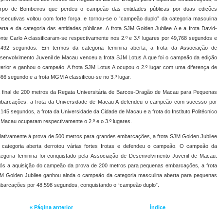
rpo de Bombeiros que perdeu o campeão das entidades públicas por duas edições
nsecutivas voltou com forte força, e tornou-se o “campeão duplo” da categoria masculina
erta e da categoria das entidades públicas. A frota SJM Golden Jubilee A e a frota David-
nte Carlo A classificaram-se respectivamente nos 2.º e 3.º lugares por 49,768 segundos e
,492 segundos. Em termos da categoria feminina aberta, a frota da Associação de
senvolvimento Juvenil de Macau venceu a frota SJM Lotus A que foi o campeão da edição
terior e ganhou o campeão. A frota SJM Lotus A ocupou o 2.º lugar com uma diferença de
366 segundo e a frota MGM A classificou-se no 3.º lugar.
 final de 200 metros da Regata Universitária de Barcos-Dragão de Macau para Pequenas
barcações, a frota da Universidade de Macau A defendeu o campeão com sucesso por
,145 segundos, a frota da Universidade da Cidade de Macau e a frota do Instituto Politécnico
 Macau ocuparam respectivamente o 2.º e o 3.º lugares.
lativamente à prova de 500 metros para grandes embarcações, a frota SJM Golden Jubilee
 categoria aberta derrotou várias fortes frotas e defendeu o campeão. O campeão da
tegoria feminina foi conquistado pela Associação de Desenvolvimento Juvenil de Macau.
ós a aquisição do campeão da prova de 200 metros para pequenas embarcações, a frota
M Golden Jubilee ganhou ainda o campeão da categoria masculina aberta para pequenas
barcações por 48,598 segundos, conquistando o “campeão duplo”.
« Página anterior
Índice