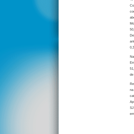
Co
co
ab
Mo
50
De
an
0,
Na
Em
51
de
Re
na
ca
Ap
SJ
em