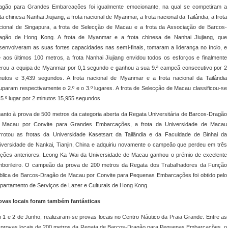
agão para Grandes Embarcações foi igualmente emocionante, na qual se competiram a
ota chinesa Nanhai Jiujiang, a frota nacional de Myanmar, a frota nacional da Tailândia, a frota
cional de Singapura, a frota de Selecção de Macau e a frota da Associação de Barcos-
agão de Hong Kong. A frota de Myanmar e a frota chinesa de Nanhai Jiujiang, que
senvolveram as suas fortes capacidades nas semi-finais, tomaram a liderança no íncio, e
é aos últimos 100 metros, a frota Nanhai Jiujiang envidou todos os esforços e finalmente
derou a equipa de Myanmar por 0,1 segundo e ganhou a sua 9.ª campeã consecutivo por 2
nutos e 3,439 segundos. A frota nacional de Myanmar e a frota nacional da Tailândia
uparam respectivamente o 2.º e o 3.º lugares. A frota de Selecção de Macau classificou-se
 5.º lugar por 2 minutos 15,955 segundos.
anto à prova de 500 metros da categoria aberta da Regata Universitária de Barcos-Dragão
 Macau por Convite para Grandes Embarcações, a frota da Universidade de Macau
rrotou as frotas da Universidade Kasetsart da Tailândia e da Faculdade de Binhai da
iversidade de Nankai, Tianjin, China e adquiriu novamente o campeão que perdeu em três
ições anteriores. Leong Ka Wai da Universidade de Macau ganhou o prémio de excelente
mborileiro. O campeão da prova de 200 metros da Regata dos Trabalhadores da Função
blica de Barcos-Dragão de Macau por Convite para Pequenas Embarcações foi obtido pelo
partamento de Serviços de Lazer e Culturais de Hong Kong.
ovas locais foram também fantásticas
 1 e 2 de Junho, realizaram-se provas locais no Centro Náutico da Praia Grande. Entre as
 provas locais de 200 metros da Regata de Barcos-Dragão para Pequenas Embarcações, o