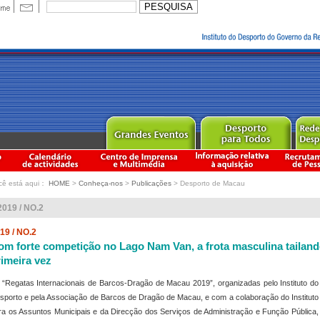
cê está aqui：
HOME
>
Conheça-nos
>
Publicações
> Desporto de Macau
2019 / NO.2
19 / NO.2
om forte competição no Lago Nam Van, a frota masculina tailan
rimeira vez
 “Regatas Internacionais de Barcos-Dragão de Macau 2019”, organizadas pelo Instituto do
sporto e pela Associação de Barcos de Dragão de Macau, e com a colaboração do Instituto
ra os Assuntos Municipais e da Direcção dos Serviços de Administração e Função Pública,