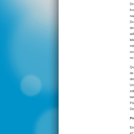
Dr
fr
na
Dr
de
at
li
mi
oc
no
Qu
de
de
Un
ed
ta
Pú
De
Pr
Em
47