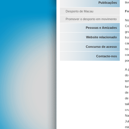
ti
Publicações
Desporto de Macau
Fr
Promover o desporto em movimento
No
Co
Pessoas e Amizades
gr
Website relacionado
fr
ca
Concurso de acesso
no
co
Contacte-nos
po
A 
do
te
fo
de
de
ta
cr
Na
Ju
mi