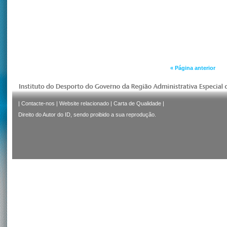
« Página anterior
|
Contacte-nos
|
Website relacionado
|
Carta de Qualidade
|
Direito do Autor do ID, sendo proibido a sua reprodução.