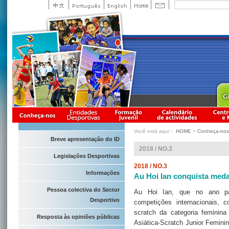
Você está aqui：
HOME
>
Conheça-nos
Breve apresentação do ID
2018 / NO.3
Legislações Desportivas
2018 / NO.3
Informações
Au Hoi Ian conquista meda
Pessoa colectiva do Sector
Au Hoi Ian, que no ano pa
Desportivo
competições internacionais, 
scratch da categoria feminin
Resposta às opiniões públicas
Asiática-Scratch Junior Feminin