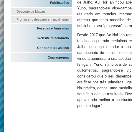
de Julho, Au Hoi Ian ficou apen
Publicações
Yuno, sagrando-se vice-campe
Desporto de Macau
resultado em torneios interna
Promover o desporto em movimento
afirmou que esta medalha de 
sublinha o seu “progresso” na m
Pessoas e Amizades
Desde 2017 que Ao Hoi Ian rep
Website relacionado
tendo conquistado medalhas e
Julho, conseguiu mudar o seu
Concurso de acesso
campeonato de ciclismo em pis
Contacte-nos
vindo a aprimorar a sua aptidão
Ishigami Yuno, na prova de sc
quilómetros, sagrando-se vi
considerou que o seu desempenh
era ficar nos três primeiros lu
Na prática, ganhei uma medalh
satisfeita com o resultado. Dev
aproveitado melhor a oportuni
primeiro lugar.”