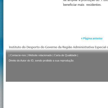
de ampliar a promoção do “Post
beneficiar mais residentes.
« Página anterior
|
Contacte-nos
|
Website relacionado
|
Carta de Qualidade
|
Direito do Autor do ID, sendo proibido a sua reprodução.