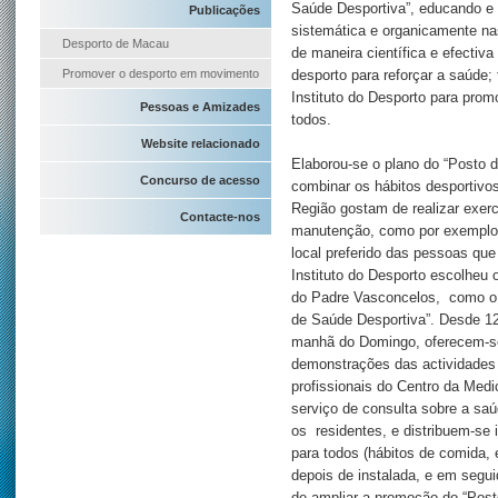
Saúde Desportiva”, educando e 
Publicações
sistemática e organicamente nas
Desporto de Macau
de maneira científica e efectiva
Promover o desporto em movimento
desporto para reforçar a saúde;
Instituto do Desporto para pro
Pessoas e Amizades
todos.
Website relacionado
Elaborou-se o plano do “Posto 
Concurso de acesso
combinar os hábitos desportivo
Região gostam de realizar exerc
Contacte-nos
manutenção, como por exemplo
local preferido das pessoas que
Instituto do Desporto escolheu
do Padre Vasconcelos, como o p
de Saúde Desportiva”. Desde 12
manhã do Domingo, oferecem-se
demonstrações das actividades
profissionais do Centro da Medi
serviço de consulta sobre a sa
os residentes, e distribuem-se 
para todos (hábitos de comida, e
depois de instalada, e em seguid