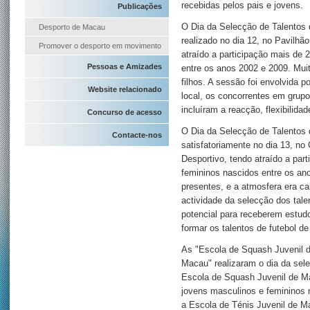
recebidas pelos pais e jovens.
Publicações
O Dia da Selecção de Talentos 
Desporto de Macau
realizado no dia 12, no Pavilhã
Promover o desporto em movimento
atraído a participação mais de
Pessoas e Amizades
entre os anos 2002 e 2009. Muit
filhos. A sessão foi envolvida 
Website relacionado
local, os concorrentes em grup
incluíram a reacção, flexibilidad
Concurso de acesso
O Dia da Selecção de Talentos 
Contacte-nos
satisfatoriamente no dia 13, no
Desportivo, tendo atraído a par
femininos nascidos entre os an
presentes, e a atmosfera era ca
actividade da selecção dos tal
potencial para receberem estudo
formar os talentos de futebol d
As "Escola de Squash Juvenil d
Macau" realizaram o dia da sel
Escola de Squash Juvenil de Ma
jovens masculinos e femininos 
a Escola de Ténis Juvenil de Ma