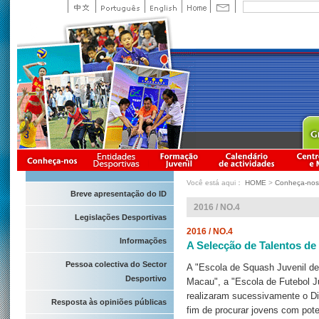
Você está aqui：
HOME
>
Conheça-nos
Breve apresentação do ID
2016 / NO.4
Legislações Desportivas
2016 / NO.4
Informações
A Selecção de Talentos de 
Pessoa colectiva do Sector
A "Escola de Squash Juvenil de
Desportivo
Macau", a "Escola de Futebol J
realizaram sucessivamente o D
Resposta às opiniões públicas
fim de procurar jovens com pot