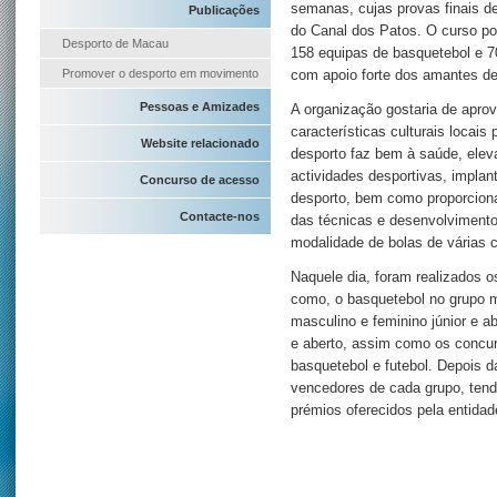
semanas, cujas provas finais d
Publicações
do Canal dos Patos. O curso po
Desporto de Macau
158 equipas de basquetebol e 7
Promover o desporto em movimento
com apoio forte dos amantes de
Pessoas e Amizades
A organização gostaria de aprov
características culturais locai
Website relacionado
desporto faz bem à saúde, eleva
actividades desportivas, impla
Concurso de acesso
desporto, bem como proporcion
Contacte-nos
das técnicas e desenvolvimento
modalidade de bolas de várias
Naquele dia, foram realizados o
como, o basquetebol no grupo m
masculino e feminino júnior e abe
e aberto, assim como os concurs
basquetebol e futebol. Depois 
vencedores de cada grupo, tend
prémios oferecidos pela entidad