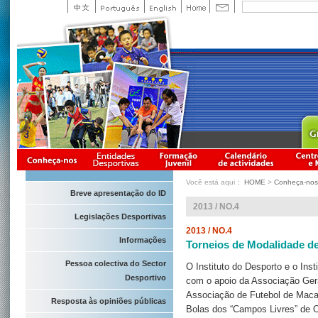
Você está aqui：
HOME
>
Conheça-nos
Breve apresentação do ID
2013 / NO.4
Legislações Desportivas
2013 / NO.4
Informações
Torneios de Modalidade d
Pessoa colectiva do Sector
O Instituto do Desporto e o Ins
Desportivo
com o apoio da Associação Ger
Associação de Futebol de Maca
Resposta às opiniões públicas
Bolas dos “Campos Livres” de 