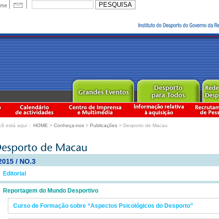
cê está aqui：
HOME
>
Conheça-nos
>
Publicações
> Desporto de Macau
2015 / NO.3
Editorial
Reportagem do Mundo Desportivo
Curso de Formação sobre “Aspectos Psicológicos do Desporto”