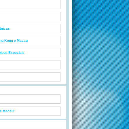
tnicas
ong Kong e Macau
picos Especiais
 e Macau”