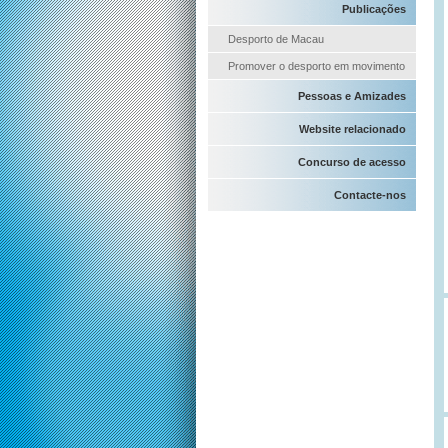
Publicações
Desporto de Macau
Promover o desporto em movimento
Pessoas e Amizades
Website relacionado
Concurso de acesso
Contacte-nos