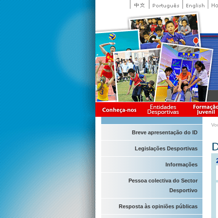
Vo
Breve apresentação do ID
Legislações Desportivas
Informações
Pessoa colectiva do Sector
Desportivo
Resposta às opiniões públicas