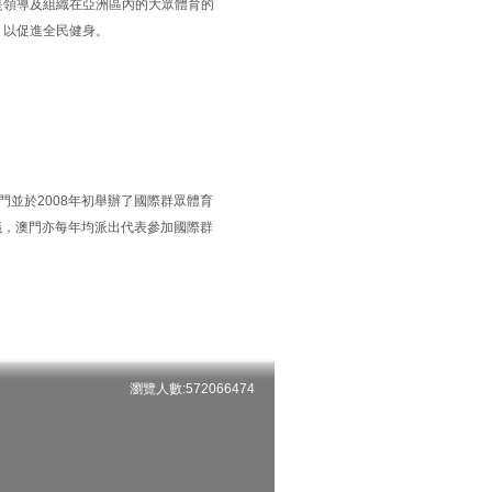
是領導及組織在亞洲區內的大眾體育的
，以促進全民健身。
並於2008年初舉辦了國際群眾體育
議，澳門亦每年均派出代表參加國際群
瀏覽人數:572066474