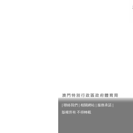
|
聯絡我們
|
相關網站
|
服務承諾
|
版權所有 不得轉載