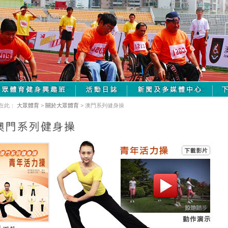
在此：
大眾體育
>
關於大眾體育
> 澳門系列健身操