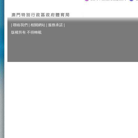
|
聯絡我們
|
相關網站
|
服務承諾
|
版權所有 不得轉載