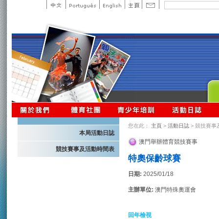
您在此：
主頁
>
活動日誌
> 競技賽事
本局活動日誌
澳門舉辦體育競技賽事
競技賽事及活動時間表
特奧保齡球賽
日期:
2025/01/18
主辦單位:
澳門特殊奧運會
回年檢視