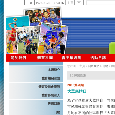
您在此：
主頁
>
關於我們
>
刊物
> 
本局簡介
2010第四期
體育相關法規
2010第四期
體育委員會資訊
大眾康體日
體育界別法人
為了宣傳推廣大眾體育，向居
輿情回應
市民積極參與體育運動，養成
刊物
月均在不同的社區舉行『大眾