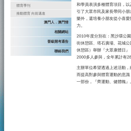
和學員表演多種體育項目，以
體育季刊
引了大眾市民及家長帶同小朋
推動體育 向前邁進
樂外，還培養小朋友從小喜愛
澳門人．澳門情
力。
相關網站
2010年度分別在：黑沙環
晉級開考通告
街休憩區、塔石廣場、花城公
休憩區）舉辦『大眾康體日』
聯絡我們
2000多人參與，全年累計有28
主辦單位希望透過上述活動，
而提高對參與體育運動的意識
一部份，『齊運動、健體魄』