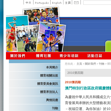
您在此：
主頁
>
關於我們
>
刊物
> 
本局簡介
2010第四期
體育相關法規
2010第四期
體育委員會資訊
澳門特別行政區政府國慶體藝
體育界別法人
為慶祝中華人民共和國成立六
輿情回應
育發展局承辦的大型體藝表演
刊物
－祝福亞運、為你加油》於1