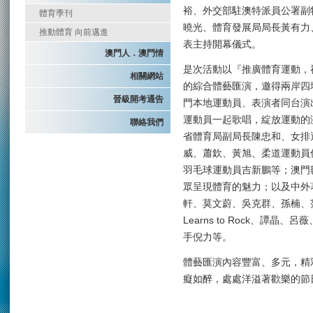
裕、外交部駐澳特派員公署副
體育季刊
曉光、體育發展局局長黃有力
推動體育 向前邁進
表主持開幕儀式。
澳門人．澳門情
是次活動以『推廣體育運動，
相關網站
的綜合體藝匯演，邀得兩岸四
晉級開考通告
門本地運動員、表演者同台演
運動員一起歌唱，綻放運動的
聯絡我們
省體育局副局長陳忠和、女排
威、蕭欽、黃旭、柔道運動員
羽毛球運動員吉新鵬等；澳門
眾呈現體育的魅力；以及中外
軒、莫文蔚、吳克群、孫楠、范逸臣
Learns to Rock、譚
手倪力等。
體藝匯演內容豐富、多元，精
癡如醉，處處洋溢著歡樂的節