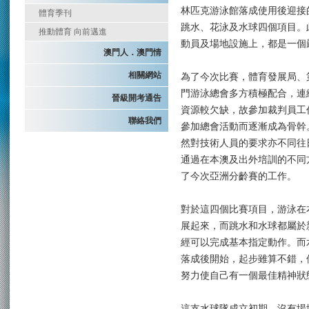
林匹克游泳館落成使用後迎接
體育季刊
跳水、花泳及水球四個項目。
推動體育 向前邁進
動員及場地設施上，都是一個
澳門人．澳門情
相關網站
為了今次比賽，體育發展局、
門游泳總會多方積極配合，連
晉級開考通告
資源較欠缺，故參加裁判員工
聯絡我們
參加總會活動而逐漸成為骨幹
然對技術人員的要求亦不同往
通過在本澳及出外培訓的不同
了今次亞洲分齡賽的工作。
對於這四個比賽項目，游泳在
展起來，而跳水和水球都屬於
經可以完成基本指定動作。而
落成後開始，起步雖算不錯，
努力使自己有一個最佳精神狀
這支水球隊成立初期，沒有場