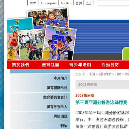
您在此：
主頁
>
關於我們
>
刊物
> 
本局簡介
2003第三期
體育相關法規
2003第三期
體育委員會資訊
第三屆亞洲分齡游泳錦標賽
體育界別法人
2003年第三屆亞洲分齡游泳錦
輿情回應
舉行。由亞洲游泳聯會授權，
刊物
屆東亞運動會組織委員會協辦