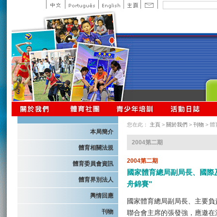
您在此：
主頁
>
關於我們
>
刊物
> 
本局簡介
2004第二期
體育相關法規
2004第二期
體育委員會資訊
國家體育總局副局長、國際及
體育界別法人
舟錦賽"
輿情回應
國家體育總局副局長、主要負
刊物
聯合會主席的張發強，應邀在