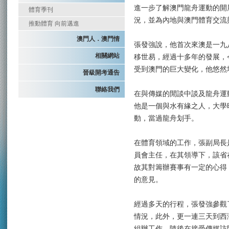
進一步了解澳門龍舟運動的開
體育季刊
況，並為內地與澳門體育交流
推動體育 向前邁進
澳門人．澳門情
張發強說，他首次來澳是一九
相關網站
移世易，經過十多年的發展，
受到澳門的巨大變化，他悠然
晉級開考通告
聯絡我們
在與傳媒的閒談中談及龍舟運
他是一個與水有緣之人，大學
動，當過龍舟划手。
在體育領域的工作，張副局長
員會主任，在其領導下，該省
故其對籌辦賽事有一定的心得
的意見。
經過多天的行程，張發強參觀
情況，此外，更一連三天到西
組辦工作，隨後在接受傳媒訪