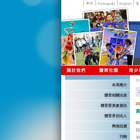
您
本局簡介
體育相關法規
2
體育委員會資訊
體育界別法人
由
輿情回應
日
刊物
子