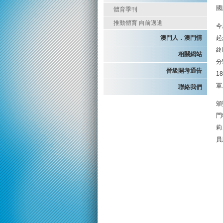
國
體育季刊
推動體育 向前邁進
今
澳門人．澳門情
起
終
相關網站
分
晉級開考通告
1
軍
聯絡我們
頒
門
莉
員