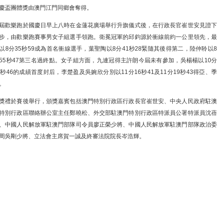
慶盃團體獎由澳門江門同鄉會奪得。
屆歡樂跑於國慶日早上八時在金蓮花廣場舉行升旗儀式後，在行政長官崔世安見證下
步，由歡樂跑賽事男女子組選手領跑。衛冕冠軍的邱鈞源於衝線前約一公里領先，最
以8分35秒59成為首名衝線選手，葉聖陶以8分41秒28緊隨其後得第二，陸仲聆以8
55秒47第三名過終點。女子組方面，九連冠得主許朗今屆未有參加，吳楊楊以10分
8秒46的成績首度封后，李楚盈及吳婉欣分別以11分16秒41及11分19秒43得亞、季
。
獎禮於賽後舉行，頒獎嘉賓包括澳門特別行政區行政長官崔世安、中央人民政府駐澳
特別行政區聯絡辦公室主任鄭曉松、外交部駐澳門特別行政區特派員公署特派員沈蓓
、中國人民解放軍駐澳門部隊司令員廖正榮少將、中國人民解放軍駐澳門部隊政治委
周吳剛少將、立法會主席賀一誠及終審法院院長岑浩輝。