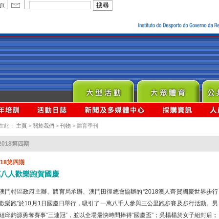
在此：
主頁
>
關於我們
>
刊物
> 體育季刊
2018第四期
018第四期
萬八人歡樂跑賀國慶
澳門特區政府主辦、體育局承辦、澳門田徑總會協辦的“2018澳人齊賀國慶世界步行
歡樂跑”於10月1日國慶日舉行，吸引了一萬八千人參與三公里跑步賽及步行活動。男
組邱鈞源勇奪賽事“三連冠”，並以全場最快時間捧得“國慶盃”；吳楊楊於女子組封后；