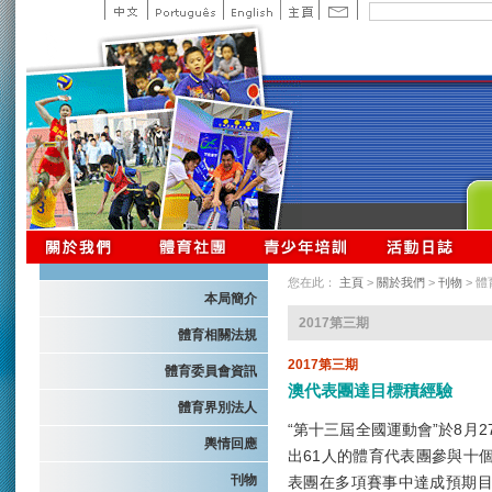
您在此：
主頁
>
關於我們
>
刊物
> 
本局簡介
2017第三期
體育相關法規
2017第三期
體育委員會資訊
澳代表團達目標積經驗
體育界別法人
“第十三屆全國運動會”於8月
輿情回應
出61人的體育代表團參與十
刊物
表團在多項賽事中達成預期