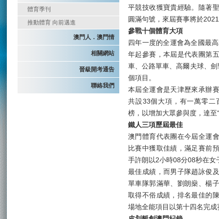
平競技收獲寶貴經驗。隨著
體育季刊
圓滿句號，來屆賽事將於202
推動體育 向前邁進
參戰十個體育大項
澳門人．澳門情
四年一度的全運會為全國最高
相關網站
年起參賽，本屆是代表團第
車、公路單車、高爾夫球、劍
晉級開考通告
個項目。
聯絡我們
本屆全運會是天津歷來承辦
共設33個大項，有一萬零
榜，以增加大眾參與度，達至
鐵人三項歷屆最佳
澳門體育代表團在今屆全運
比賽中獲取佳績，滿足賽前
手許朗以2小時08分08秒在
最佳成績，而男子隊趙詠俊
單車隊郭滿華、劉朗燊、楊
取得不俗成績，排名最佳的
場地全能項目以第十四名完成
皮划艇創澳門紀錄