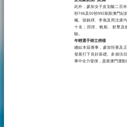
此外，參加女子皮划艇二百米
秒746及50秒992刷新澳
楓、留銘檡、李衡及周汶康
十名；田徑、帆船、射擊及
驗。
年輕選手樹立榜樣
總結本屆賽事，參加預賽及
發展打下良好基礎。多個項
事中全力發揮，盡展澳門運動