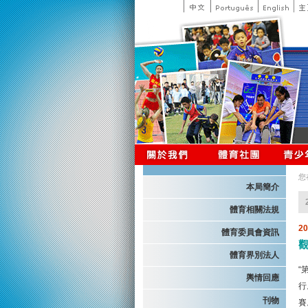
您
本局簡介
體育相關法規
2
體育委員會資訊
體育界別法人
“
輿情回應
行
刊物
賽