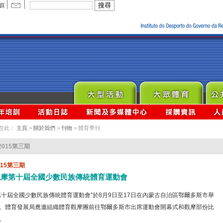
在此：
主頁
>
關於我們
>
刊物
> 體育季刊
2015第三期
015第三期
觀摩第十屆全國少數民族傳統體育運動會
第十屆全國少數民族傳統體育運動會”於8月9日至17日在內蒙古自治區鄂爾多斯市舉
。體育發展局應邀組織體育觀摩團前往鄂爾多斯市出席運動會開幕式和觀摩部份比
。