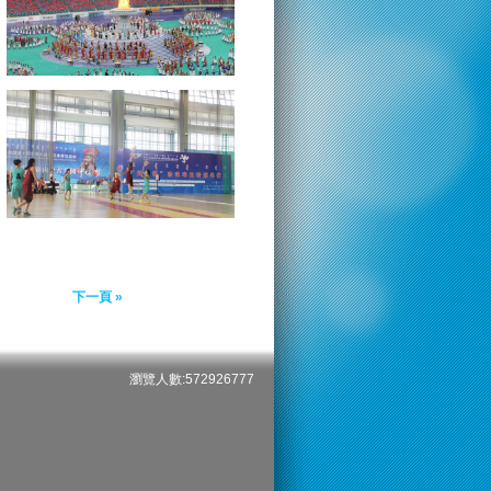
下一頁 »
瀏覽人數:572926777