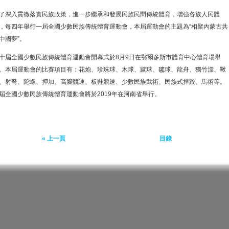
了深入貫徹落實民族政策，進一步繼承和發展民族民間傳統體育，增強各族人民體
，每四年舉行一屆全國少數民族傳統體育運動會，本屆運動會的主題為“相聚內蒙古共
中國夢”。
十屆全國少數民族傳統體育運動會開幕式於8月9日在鄂爾多斯市體育中心體育場舉
。本屆運動會的比賽項目有：花炮、珍珠球、木球、蹴球、毽球、龍舟、獨竹漂、鞦
、射弩、陀螺、押加、高腳競速、板鞋競速、少數民族武術、民族式摔跤、馬術等。
屆全國少數民族傳統體育運動會將於2019年在河南省舉行。
« 上一頁
目錄