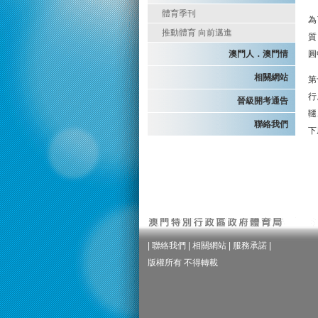
體育季刊
為
推動體育 向前邁進
質
澳門人．澳門情
圓
相關網站
第
行
晉級開考通告
韆
聯絡我們
下
|
聯絡我們
|
相關網站
|
服務承諾
|
版權所有 不得轉載