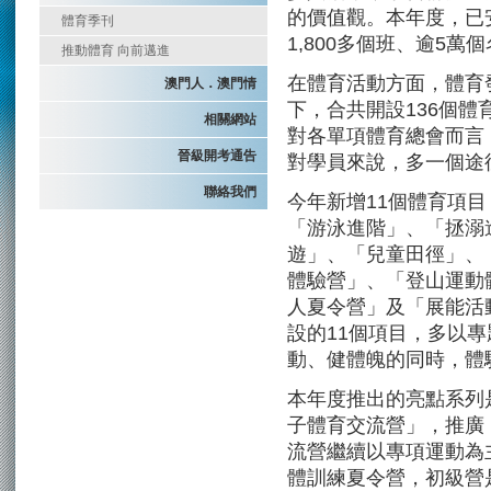
的價值觀。本年度，已
體育季刊
1,800多個班、逾5萬
推動體育 向前邁進
在體育活動方面，體育
澳門人．澳門情
下，合共開設136個體育
相關網站
對各單項體育總會而言
晉級開考通告
對學員來說，多一個途
聯絡我們
今年新增11個體育項
「游泳進階」、「拯溺
遊」、「兒童田徑」、
體驗營」、「登山運動
人夏令營」及「展能活動
設的11個項目，多以
動、健體魄的同時，體
本年度推出的亮點系列
子體育交流營」，推廣
流營繼續以專項運動為主
體訓練夏令營，初級營