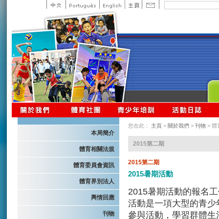
您在此：
主頁
>
關於我們
>
刊物
> 
本局簡介
2015第二期
體育相關法規
2015第二期
體育委員會資訊
2015暑期活動
體育界別法人
2015暑期活動的報名
輿情回應
活動是一項大型的青少
參與活動，學習群體生
刊物