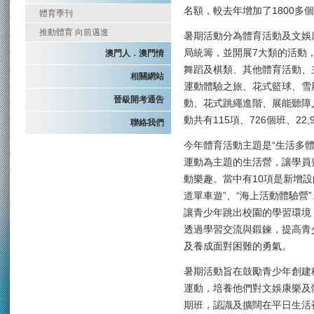
名額，較去年增加了1800多
體育季刊
推動體育 向前邁進
暑期活動分為體育活動及文娛
局統籌，並開展7大類的活動
澳門人．澳門情
舞蹈及棋類、其他體育活動、
相關網站
運動體驗之旅、花式籃球、雪
晉級開考通告
動、花式跳繩進階、展能聽障
動共有115項、726個班、22,
聯絡我們
今年體育活動主題是“生活多體
運動為主題的生活營，讓學員
動樂趣。當中有10項是新增設
道單車遊”、“海上活動體驗營”
讓青少年跳出校園的學習環境
透過學習交流與鍛鍊，提高青
及養成面對困難的勇氣。
暑期活動旨在鼓勵青少年創建
運動，培養他們對文娛康樂及
期班，認識及擴闊在平日生活