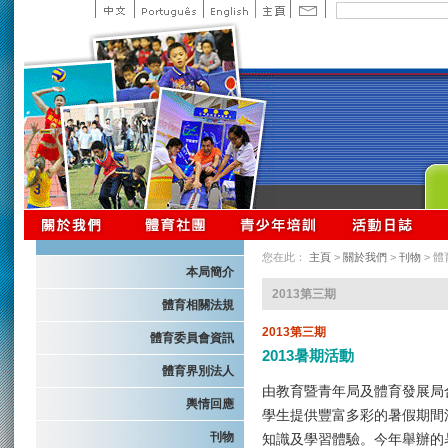
您在此：
主頁
>
關於我們
>
刊物
> 
本局簡介
2013第三期
體育相關法規
2013第三期
體育委員會資訊
2013暑期活動
體育界別法人
由教育暨青年局及體育發展局
輿情回應
學生提供豐富多彩的暑假期間
刊物
知識及學習體驗。今年舉辦的暑