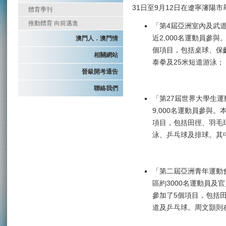
31日至9月12日在遼寧瀋陽
體育季刊
推動體育 向前邁進
「第4屆亞洲室內及武道
近2,000名運動員參
澳門人．澳門情
個項目，包括桌球、保
相關網站
泰拳及25米短道游泳；
晉級開考通告
聯絡我們
「第27屆世界大學生運
9,000名運動員參與
項目，包括田徑、羽毛
泳、乒乓球及排球。其
「第二屆亞洲青年運動會
區約3000名運動員及
參加了5個項目，包括田
道及乒乓球。周文顥則