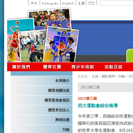
您在此：
主頁
>
關於我們
>
刊物
> 
本局簡介
2013第三期
體育相關法規
2013第三期
體育委員會資訊
四大運動會綜合報導
體育界別法人
今年第三季，四個綜合性運動會
輿情回應
國舉行的第四屆亞洲室內武術
刊物
的世界大學生運動會、8月16