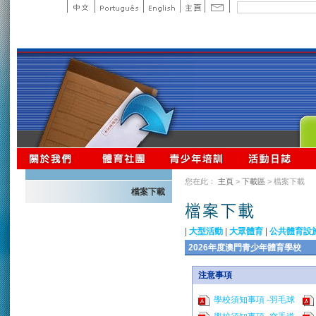
您在此：
主頁
>
下載區
> 檔案下載
檔案下載
|
大型活動
|
大眾體育
|
公共體育設
2026年度澳門青少年體育學校
注意事項
學校須知事項 -羽毛球