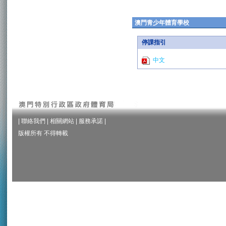
澳門青少年體育學校
停課指引
中文
|
聯絡我們
|
相關網站
|
服務承諾
|
版權所有 不得轉載