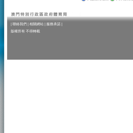
|
聯絡我們
|
相關網站
|
服務承諾
|
版權所有 不得轉載