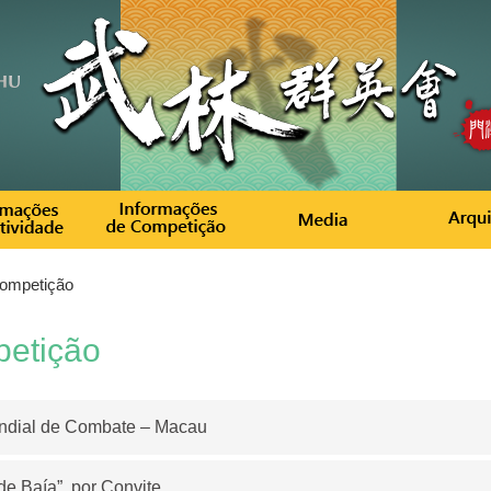
ompetição
petição
ndial de Combate – Macau
e Baía”, por Convite