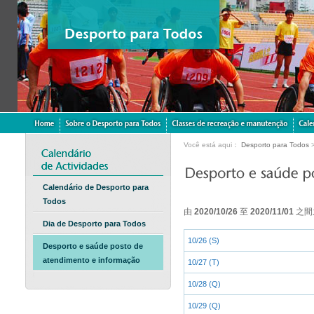
Você está aqui：
Desporto para Todos
Calendário de Desporto para
Todos
由
2020/10/26
至
2020/11/01
之間
Dia de Desporto para Todos
10/26 (S)
Desporto e saúde posto de
atendimento e informação
10/27 (T)
10/28 (Q)
10/29 (Q)