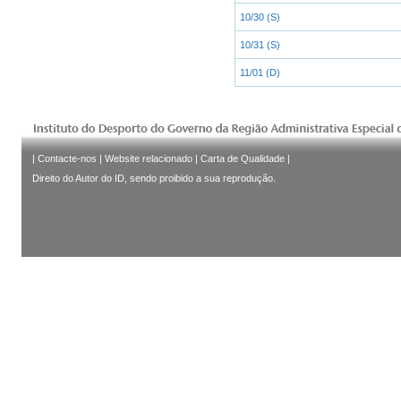
10/30 (S)
10/31 (S)
11/01 (D)
|
Contacte-nos
|
Website relacionado
|
Carta de Qualidade
|
Direito do Autor do ID, sendo proibido a sua reprodução.