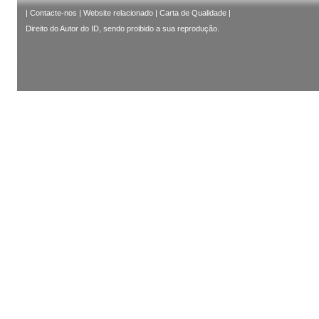
|
Contacte-nos
|
Website relacionado
|
Carta de Qualidade
|
Direito do Autor do ID, sendo proibido a sua reprodução.