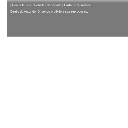
|
Contacte-nos
|
Website relacionado
|
Carta de Qualidade
|
Direito do Autor do ID, sendo proibido a sua reprodução.