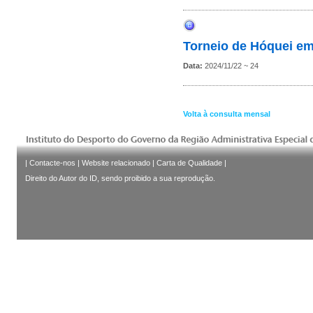
Torneio de Hóquei em
Data:
2024/11/22 ~ 24
Volta à consulta mensal
|
Contacte-nos
|
Website relacionado
|
Carta de Qualidade
|
Direito do Autor do ID, sendo proibido a sua reprodução.