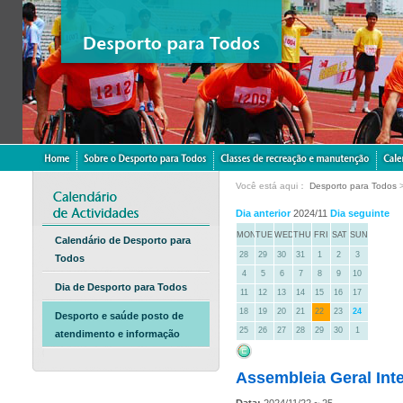
Você está aqui：
Desporto para Todos
Dia anterior
2024/11
Dia seguinte
MON
TUE
WED
THU
FRI
SAT
SUN
Calendário de Desporto para
28
29
30
31
1
2
3
Todos
4
5
6
7
8
9
10
Dia de Desporto para Todos
11
12
13
14
15
16
17
18
19
20
21
22
23
24
Desporto e saúde posto de
25
26
27
28
29
30
1
atendimento e informação
Assembleia Geral Int
Data:
2024/11/22 ~ 25