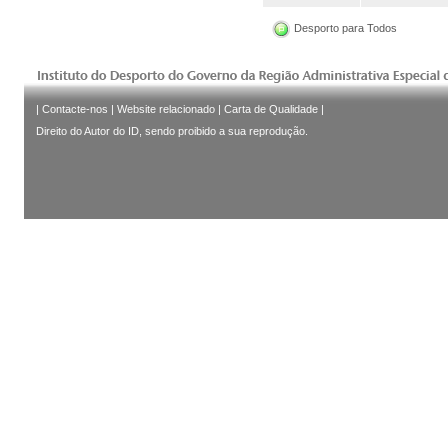
Desporto para Todos
|
Contacte-nos
|
Website relacionado
|
Carta de Qualidade
|
Direito do Autor do ID, sendo proibido a sua reprodução.