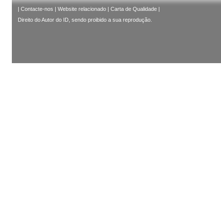
|
Contacte-nos
|
Website relacionado
|
Carta de Qualidade
|
Direito do Autor do ID, sendo proibido a sua reprodução.