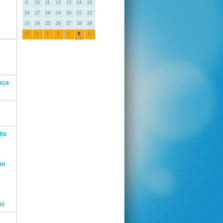
9
10
11
12
13
14
15
16
17
18
19
20
21
22
23
24
25
26
27
28
29
30
1
2
3
4
5
6
Taça
lta
au
s)