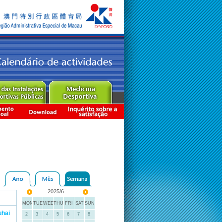
2025/6
MON
TUE
WED
THU
FRI
SAT
SUN
uhai
2
3
4
5
6
7
8