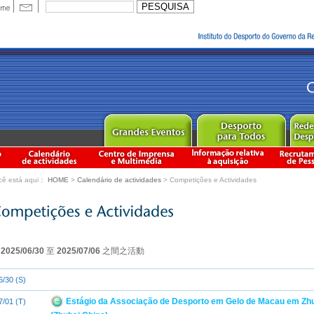
cê está aqui：
HOME
>
Calendário de actividades
> Competições e Actividades
由
2025/06/30
至
2025/07/06
之間之活動
6/30 (S)
Estágio da Associação de Desporto em Gelo de Macau em Zh
7/01 (T)