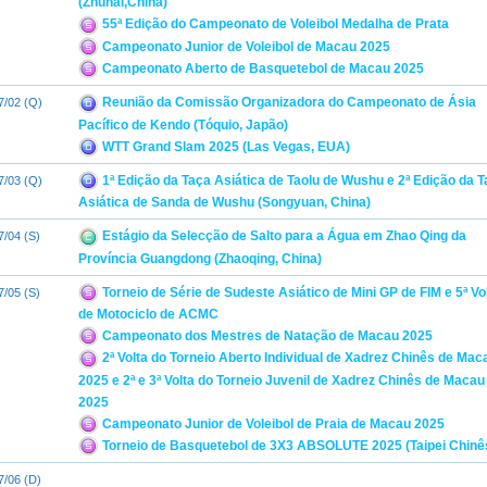
(Zhuhai,China)
55ª Edição do Campeonato de Voleibol Medalha de Prata
Campeonato Junior de Voleibol de Macau 2025
Campeonato Aberto de Basquetebol de Macau 2025
Reunião da Comissão Organizadora do Campeonato de Ásia
7/02 (Q)
Pacífico de Kendo (Tóquio, Japão)
WTT Grand Slam 2025 (Las Vegas, EUA)
1ª Edição da Taça Asiática de Taolu de Wushu e 2ª Edição da 
7/03 (Q)
Asiática de Sanda de Wushu (Songyuan, China)
Estágio da Selecção de Salto para a Água em Zhao Qing da
7/04 (S)
Província Guangdong (Zhaoqing, China)
Torneio de Série de Sudeste Asiático de Mini GP de FIM e 5ª Vo
7/05 (S)
de Motociclo de ACMC
Campeonato dos Mestres de Natação de Macau 2025
2ª Volta do Torneio Aberto Individual de Xadrez Chinês de Mac
2025 e 2ª e 3ª Volta do Torneio Juvenil de Xadrez Chinês de Macau
2025
Campeonato Junior de Voleibol de Praia de Macau 2025
Torneio de Basquetebol de 3X3 ABSOLUTE 2025 (Taipei Chinê
7/06 (D)