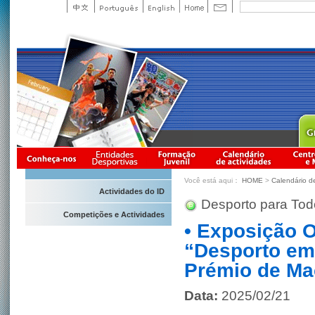
Você está aqui：
HOME
>
Calendário d
Actividades do ID
Desporto para Tod
Competições e Actividades
• Exposição 
“Desporto em
Prémio de Ma
Data:
2025/02/21