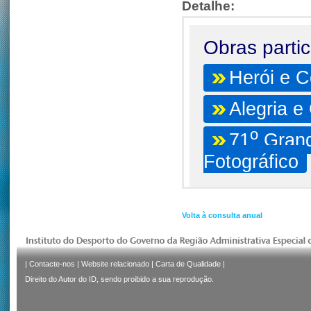
Detalhe:
Obras parti
Herói e 
Alegria e
o
71
Grand
Fotográfico
Volta à consulta anual
|
Contacte-nos
|
Website relacionado
|
Carta de Qualidade
|
Direito do Autor do ID, sendo proibido a sua reprodução.