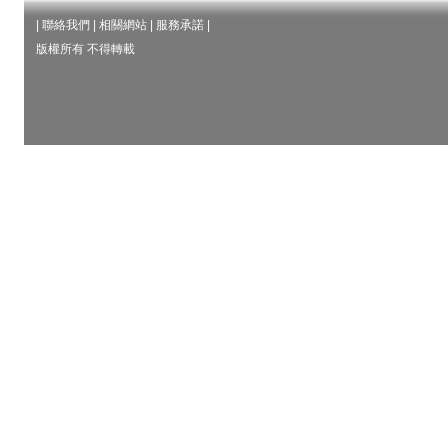
|
聯絡我們
|
相關網站
|
服務承諾
|
版權所有 不得轉載