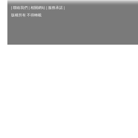
|
聯絡我們
|
相關網站
|
服務承諾
|
版權所有 不得轉載