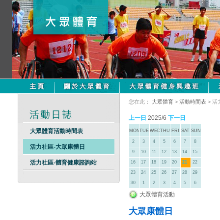
您在此：
大眾體育
>
活動時間表
> 
上一日
2025/6
下一日
大眾體育活動時間表
MON
TUE
WED
THU
FRI
SAT
SUN
2
3
4
5
6
7
8
活力社區-大眾康體日
9
10
11
12
13
14
15
活力社區-體育健康諮詢站
16
17
18
19
20
21
22
23
24
25
26
27
28
29
30
1
2
3
4
5
6
大眾體育活動
大眾康體日