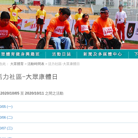
在此：
大眾體育
>
活動時間表
> 活力社區-大眾康體日
由
2020/10/05
至
2020/10/11
之間之活動
0/05 (一)
0/06 (二)
0/07 (三)