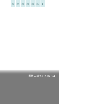
26
27
28
29
30
31
1
瀏覽人數:571446193