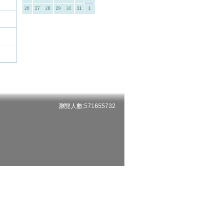
26
27
28
29
30
31
1
瀏覽人數:571655732